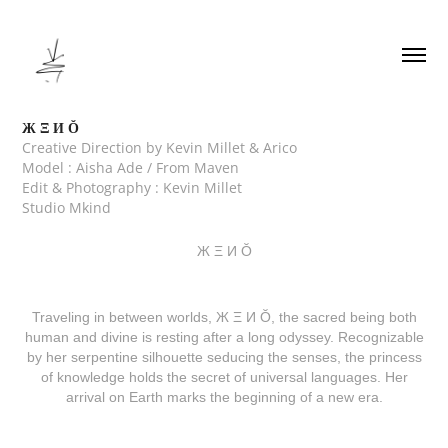
Ж Ξ И Ŏ
Creative Direction by Kevin Millet & Arico
Model : Aisha Ade / From Maven
Edit & Photography : Kevin Millet
Studio Mkind
Ж Ξ И Ŏ
Traveling in between worlds, Ж Ξ И Ŏ, the sacred being both
human and divine is resting after a long odyssey. Recognizable
by her serpentine silhouette seducing the senses, the princess
of knowledge holds the secret of universal languages. Her
arrival on Earth marks the beginning of a new era.