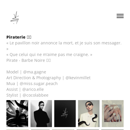
Piraterie 🏴‍☠️
« Le pavillon noir annonce la mort, et je suis son messager.
»
« Que celui qui ne m’aime pas me craigne. »
Pirate - Barbe Noire 🏴‍☠️
Model | @ma.gagne
Art Direction & Photography | @kevinmillet
Mua | @miss.sugar.peach
Assist | @arico.elle
Stylist | @cocolabbee