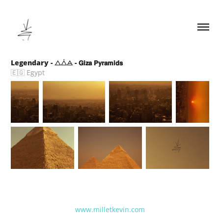
Legendary - ⧍⧊⨺ - 𝗚𝗶𝘇𝗮 𝗣𝘆𝗿𝗮𝗺𝗶𝗱𝘀
🇪🇬 Egypt
www.milletkevin.com