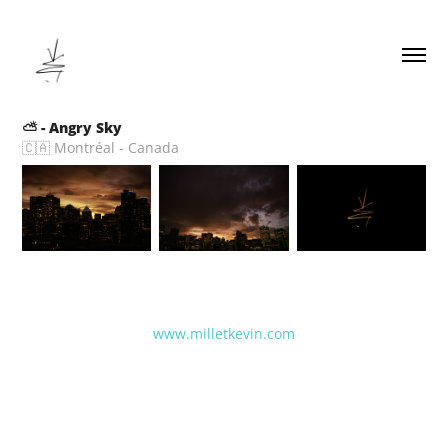
⛅️ - Angry Sky
🇨🇦 Montréal - Canada
www.milletkevin.com