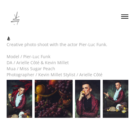
🍐
Creative photo shoot with the actor Pier-Luc Funk.
Model / Pier-Luc Funk
DA / Arielle Côté & Kevin Millet
Mua / Miss Sugar Peach
Photographer / Kevin Millet Stylist / Arielle Côté