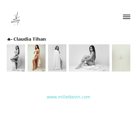
🔥- 𝗖𝗹𝗮𝘂𝗱𝗶𝗮 𝗧𝗶𝗵𝗮𝗻
www.milletkevin.com