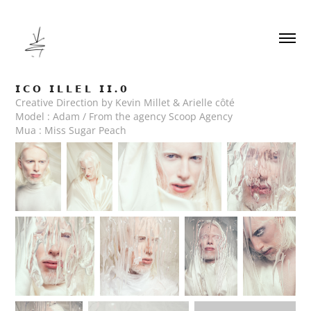
𝗜 𝗖 𝗢   𝗜 𝗟 𝗟 𝗘 𝗟   𝗜 𝗜 . 𝟬
Creative Direction by Kevin Millet & Arielle côté
Model : Adam / From the agency Scoop Agency