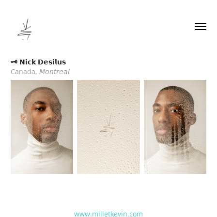
🗝 𝗡𝗶𝗰𝗸 𝗗𝗲𝘀𝗶𝗹𝘂𝘀
Canada, 𝘔𝘰𝘯𝘵𝘳𝘦𝘢𝘭
www.milletkevin.com