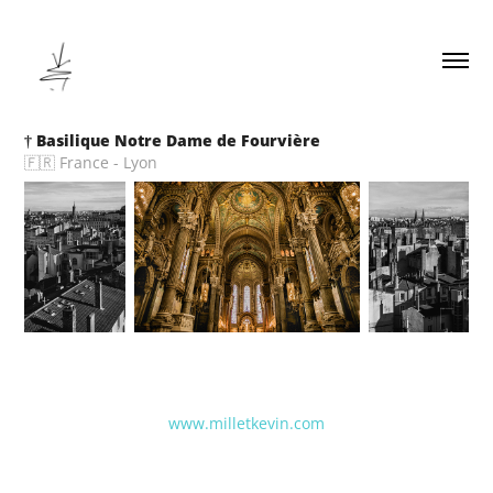
† Basilique Notre Dame de Fourvière
🇫🇷 France - Lyon
www.milletkevin.com